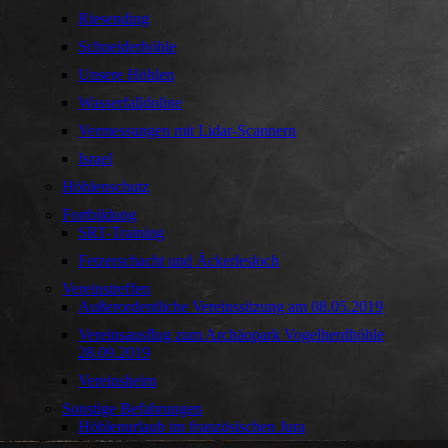
Riesending
Schneiderhöhle
Unsere Höhlen
Wasserfalldoline
Vermessungen mit Lidar-Scannern
Israel
Höhlenschutz
Fortbildung
SRT-Training
Fetzerschacht und Äckerlesloch
Vereinstreffen
Außerordentliche Vereinssitzung am 08.05.2019
Vereinsausflug zum Archäopark Vogelherdhöhle
28.09.2019
Vereinsheim
Sonstige Befahrungen
Höhlenurlaub im französischen Jura