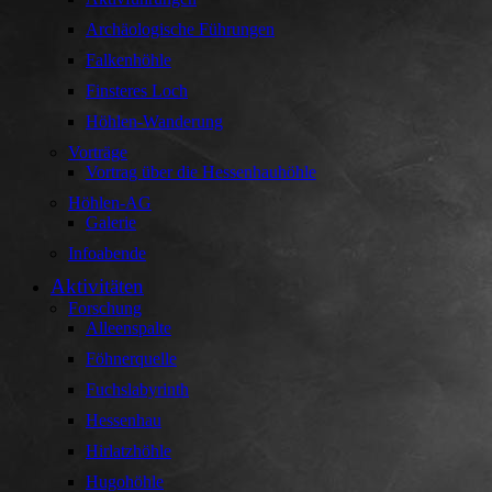
Archäologische Führungen
Falkenhöhle
Finsteres Loch
Höhlen-Wanderung
Vorträge
Vortrag über die Hessenhauhöhle
Höhlen-AG
Galerie
Infoabende
Aktivitäten
Forschung
Alleenspalte
Föhnerquelle
Fuchslabyrinth
Hessenhau
Hirlatzhöhle
Hugohöhle