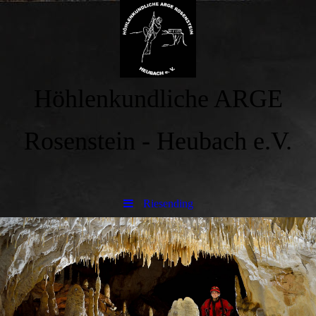
Höhlenkundliche ARGE
Rosenstein - Heubach e.V.
Riesending