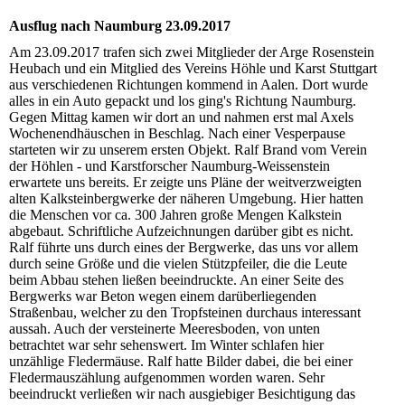
Ausflug nach Naumburg 23.09.2017
Am 23.09.2017 trafen sich zwei Mitglieder der Arge Rosenstein
Heubach und ein Mitglied des Vereins Höhle und Karst Stuttgart
aus verschiedenen Richtungen kommend in Aalen. Dort wurde
alles in ein Auto gepackt und los ging's Richtung Naumburg.
Gegen Mittag kamen wir dort an und nahmen erst mal Axels
Wochenendhäuschen in Beschlag. Nach einer Vesperpause
starteten wir zu unserem ersten Objekt. Ralf Brand vom Verein
der Höhlen - und Karstforscher Naumburg-Weissenstein
erwartete uns bereits. Er zeigte uns Pläne der weitverzweigten
alten Kalksteinbergwerke der näheren Umgebung. Hier hatten
die Menschen vor ca. 300 Jahren große Mengen Kalkstein
abgebaut. Schriftliche Aufzeichnungen darüber gibt es nicht.
Ralf führte uns durch eines der Bergwerke, das uns vor allem
durch seine Größe und die vielen Stützpfeiler, die die Leute
beim Abbau stehen ließen beeindruckte. An einer Seite des
Bergwerks war Beton wegen einem darüberliegenden
Straßenbau, welcher zu den Tropfsteinen durchaus interessant
aussah. Auch der versteinerte Meeresboden, von unten
betrachtet war sehr sehenswert. Im Winter schlafen hier
unzählige Fledermäuse. Ralf hatte Bilder dabei, die bei einer
Fledermauszählung aufgenommen worden waren. Sehr
beeindruckt verließen wir nach ausgiebiger Besichtigung das