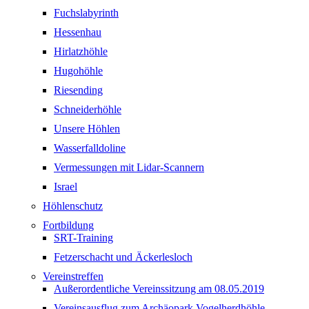
Fuchslabyrinth
Hessenhau
Hirlatzhöhle
Hugohöhle
Riesending
Schneiderhöhle
Unsere Höhlen
Wasserfalldoline
Vermessungen mit Lidar-Scannern
Israel
Höhlenschutz
Fortbildung
SRT-Training
Fetzerschacht und Äckerlesloch
Vereinstreffen
Außerordentliche Vereinssitzung am 08.05.2019
Vereinsausflug zum Archäopark Vogelherdhöhle