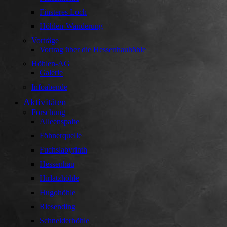
Finsteres Loch
Höhlen-Wanderung
Vorträge
Vortrag über die Hessenhauhöhle
Höhlen-AG
Galerie
Infoabende
Aktivitäten
Forschung
Alleenspalte
Föhnerquelle
Fuchslabyrinth
Hessenhau
Hirlatzhöhle
Hugohöhle
Riesending
Schneiderhöhle